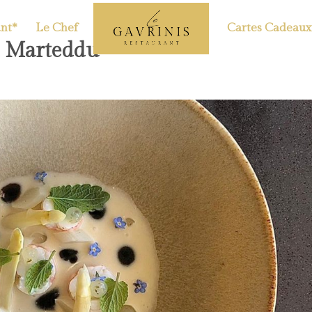
nt*
Le Chef
Cartes Cadeaux
a Marteddu